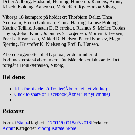
Det er Aalborg, Hadsund, Herning, Hinnerup, Randers, Århus,
Kibæk, Kolding, Aabenraa, Middelfart, Rødovre og Viborg.
Viborgs 18 kæmpere på holdet er: Thorbjørn Dalitz, Thea
Neumann, Emma Goldman, Emma Harring, Louise Bolding,
Katrine Telling, Jonatan D. Bjerrekær, Rasmus S. Møller, Tobias
Thybo, Johan Kindt, Johannes S. Jørgensen, Morten S. Iversen,
Peer L. Rasmussen, Mikkel B. Nielsen, Peter Hvorslev, Magnus
Sjørring, Kristoffer K. Nielsen og Emil B. Hansen.
Allerede ugen efter, d. 31. januar, er der imidlertid
Forbundsmesterskaber i mere hårdtslående kontaktkarate. Det
foregår i Houlkærhallen, Viborg.
Del dette:
Klik for at dele på Twitter(Åbner i et nyt vindue)
Click to share on Facebook(Åbner i et nyt vindue)
Relateret
Format
Status
Udgivet i
17/01/2009
18/07/2016
Forfatter
Admin
Kategorier
Viborg Karate Skole