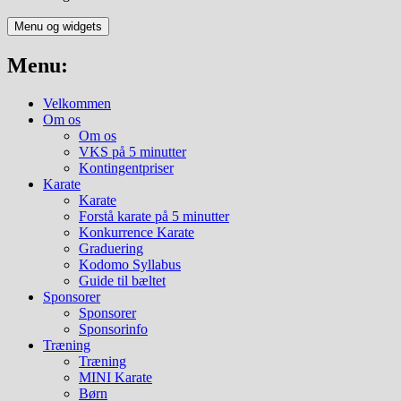
Menu og widgets
Menu:
Velkommen
Om os
Om os
VKS på 5 minutter
Kontingentpriser
Karate
Karate
Forstå karate på 5 minutter
Konkurrence Karate
Graduering
Kodomo Syllabus
Guide til bæltet
Sponsorer
Sponsorer
Sponsorinfo
Træning
Træning
MINI Karate
Børn