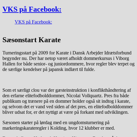
VKS på Facebook:
VKS på Facebook:
Sæsonstart Karate
Turneringsstart på 2009 for Karate i Dansk Arbejder Idrætsforbund
begynder nu. Der har netop været afholdt dommerkursus i Viborg
Hallen for både senior- og juniordommere, hvor regler blev terpet og
de særlige kendelser på japansk indlært til fulde.
Som et særligt clou var der gæsteinstruktion i konflikthåndtering af
den erfarne elitefodbolddommer, Nicolai Vollquartz. Pres fra både
publikum og trænere på en dommer holder også sit indtog i karate,
og selvom det er vand ved siden af det pres, en elitefodbolddommer
bliver udsat for, er det nyttigt at være på forkant med udviklingen.
Sæsonen starter på lørdag med en ungdomsturnering på
markeringskarateregler i Kolding, hvor 12 klubber er med.