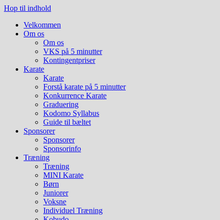
Hop til indhold
Velkommen
Om os
Om os
VKS på 5 minutter
Kontingentpriser
Karate
Karate
Forstå karate på 5 minutter
Konkurrence Karate
Graduering
Kodomo Syllabus
Guide til bæltet
Sponsorer
Sponsorer
Sponsorinfo
Træning
Træning
MINI Karate
Børn
Juniorer
Voksne
Individuel Træning
Kobudo