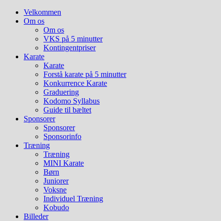
Hop
Velkommen
til
Om os
indhold
Om os
VKS på 5 minutter
Kontingentpriser
Karate
Karate
Forstå karate på 5 minutter
Konkurrence Karate
Graduering
Kodomo Syllabus
Guide til bæltet
Sponsorer
Sponsorer
Sponsorinfo
Træning
Træning
MINI Karate
Børn
Juniorer
Voksne
Individuel Træning
Kobudo
Billeder