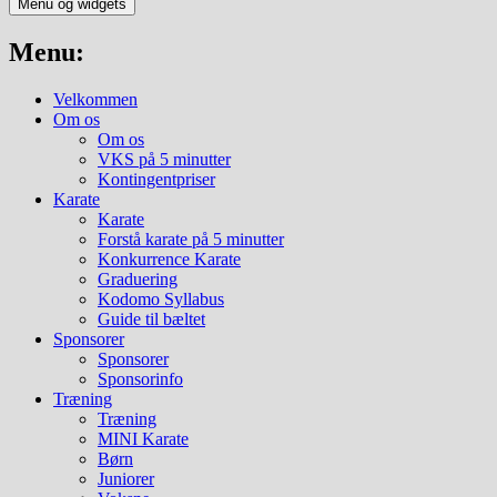
Menu og widgets
Menu:
Velkommen
Om os
Om os
VKS på 5 minutter
Kontingentpriser
Karate
Karate
Forstå karate på 5 minutter
Konkurrence Karate
Graduering
Kodomo Syllabus
Guide til bæltet
Sponsorer
Sponsorer
Sponsorinfo
Træning
Træning
MINI Karate
Børn
Juniorer