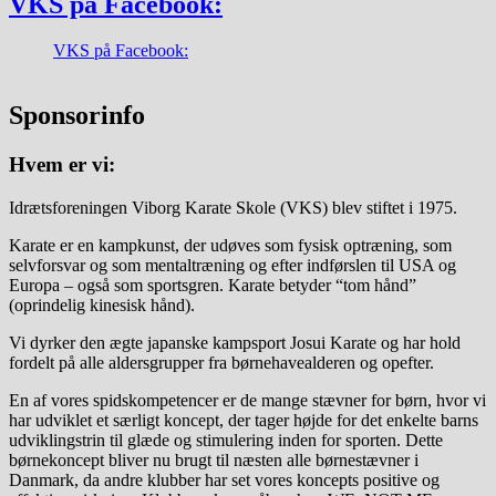
VKS på Facebook:
VKS på Facebook:
Sponsorinfo
Hvem er vi:
Idrætsforeningen Viborg Karate Skole (VKS) blev stiftet i 1975.
Karate er en kampkunst, der udøves som fysisk optræning, som
selvforsvar og som mentaltræning og efter indførslen til USA og
Europa – også som sportsgren. Karate betyder “tom hånd”
(oprindelig kinesisk hånd).
Vi dyrker den ægte japanske kampsport Josui Karate og har hold
fordelt på alle aldersgrupper fra børnehavealderen og opefter.
En af vores spidskompetencer er de mange stævner for børn, hvor vi
har udviklet et særligt koncept, der tager højde for det enkelte barns
udviklingstrin til glæde og stimulering inden for sporten. Dette
børnekoncept bliver nu brugt til næsten alle børnestævner i
Danmark, da andre klubber har set vores koncepts positive og