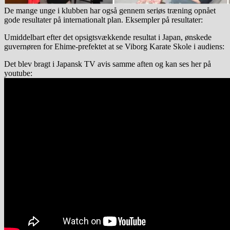
De mange unge i klubben har også gennem seriøs træning opnået
gode resultater på internationalt plan. Eksempler på resultater:
Umiddelbart efter det opsigtsvækkende resultat i Japan, ønskede
guvernøren for Ehime-prefektet at se Viborg Karate Skole i audiens:
Det blev bragt i Japansk TV avis samme aften og kan ses her på
youtube: