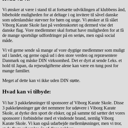
Vi ønsker at være i stand til at fortsætte udviklingen af klubbens ånd,
bibeholde muligheden for at deltage i og invitere til såvel danske
som udenlandske stævner for børn og unge. Vi ønsker at få slået
Viborg Karate Skole fast på verdenskortet og dermed vise det
danske flag. Vore medlemmer skal fortsat have muligheden for at få
de mange sportslige udfordringer på en seriøs, men også social
måde.
Vi vil gerne sende så mange af vore dygtige medlemmer som muligt
ud i landet, og gerne også ud i den store verden og repræsentere
Danmark og måske DIN virksomhed. Det er dyrt at sende f.eks. et
hold til Japan, da rejseudgifterne alene kan være en tung post for
mange familier.
Meget af dette kan vi ikke uden DIN støtte.
Hvad kan vi tilbyde:
Vi har 3 pakkeløsninger til sponsorer af Viborg Karate Skole. Disse
3 pakkeløsninger gør det nemmere for udøvere i Viborg Karate
Skole, at dyrke den sport de elsker, og på samme tid sætter det vores
sponsorer i forbindelse med et vindende brand, nemlig Viborg
Karate Skole. Vi kan også udarbejde mellemløsninger, men vi tror,