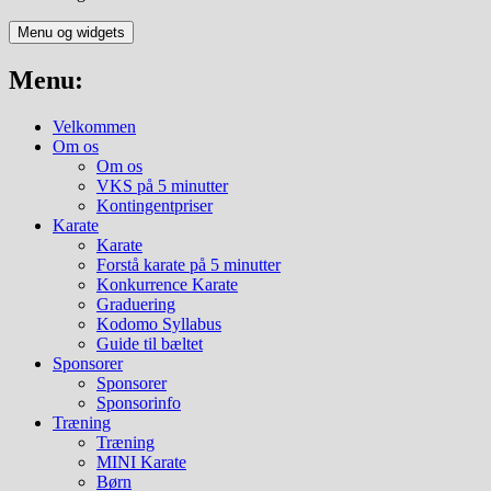
Menu og widgets
Menu:
Velkommen
Om os
Om os
VKS på 5 minutter
Kontingentpriser
Karate
Karate
Forstå karate på 5 minutter
Konkurrence Karate
Graduering
Kodomo Syllabus
Guide til bæltet
Sponsorer
Sponsorer
Sponsorinfo
Træning
Træning
MINI Karate
Børn