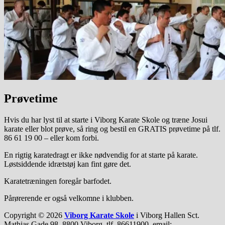
Prøvetime
Hvis du har lyst til at starte i Viborg Karate Skole og træne Josui
karate eller blot prøve, så ring og bestil en GRATIS prøvetime på tlf.
86 61 19 00 – eller kom forbi.
En rigtig karatedragt er ikke nødvendig for at starte på karate.
Løstsiddende idrætstøj kan fint gøre det.
Karatetræningen foregår barfodet.
Pårørerende er også velkomne i klubben.
Copyright © 2026
Viborg Karate Skole
i Viborg Hallen Sct.
Mathias Gade 98, 8800 Viborg, tlf. 86611900, email: