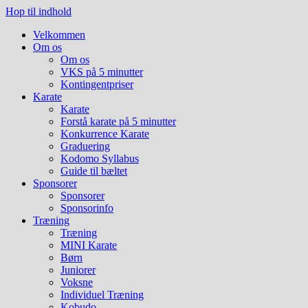
Hop til indhold
Velkommen
Om os
Om os
VKS på 5 minutter
Kontingentpriser
Karate
Karate
Forstå karate på 5 minutter
Konkurrence Karate
Graduering
Kodomo Syllabus
Guide til bæltet
Sponsorer
Sponsorer
Sponsorinfo
Træning
Træning
MINI Karate
Børn
Juniorer
Voksne
Individuel Træning
Kobudo