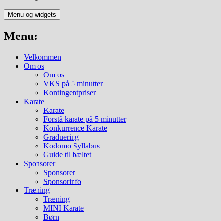
Menu og widgets
Menu:
Velkommen
Om os
Om os
VKS på 5 minutter
Kontingentpriser
Karate
Karate
Forstå karate på 5 minutter
Konkurrence Karate
Graduering
Kodomo Syllabus
Guide til bæltet
Sponsorer
Sponsorer
Sponsorinfo
Træning
Træning
MINI Karate
Børn