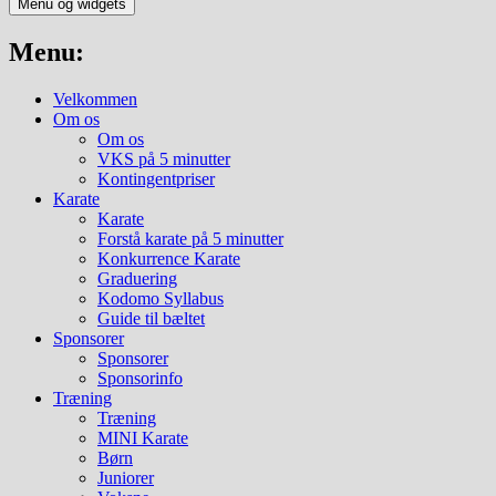
Menu og widgets
Menu:
Velkommen
Om os
Om os
VKS på 5 minutter
Kontingentpriser
Karate
Karate
Forstå karate på 5 minutter
Konkurrence Karate
Graduering
Kodomo Syllabus
Guide til bæltet
Sponsorer
Sponsorer
Sponsorinfo
Træning
Træning
MINI Karate
Børn
Juniorer