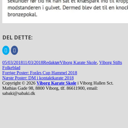
DEL DETTE:
Klik
Click
for
to
at
share
dele
on
Udgivet
Forfatter
Kategorier
05/03/2018
11/03/2018
Redaktør
Viborg Karate Skole
,
Viborg Stifts
på
Facebook(Åbner
Twitter(Åbner
i
i
Folkeblad
i
et
Indlægsnavigation
Forrige
Forrige
Poster: Forårs Cup Hammel 2018
et
nyt
nyt
vindue)
Næste
indlæg:
Næste
Poster: DM i kontaktkarate 2018
vindue)
indlæg:
Copyright © 2026
Viborg Karate Skole
i Viborg Hallen Sct.
Mathias Gade 98, 8800 Viborg, tlf. 86611900, email:
sabaki@sabaki.dk