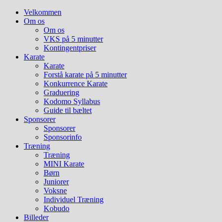
Hop
Velkommen
til
Om os
indhold
Om os
VKS på 5 minutter
Kontingentpriser
Karate
Karate
Forstå karate på 5 minutter
Konkurrence Karate
Graduering
Kodomo Syllabus
Guide til bæltet
Sponsorer
Sponsorer
Sponsorinfo
Træning
Træning
MINI Karate
Børn
Juniorer
Voksne
Individuel Træning
Kobudo
Billeder