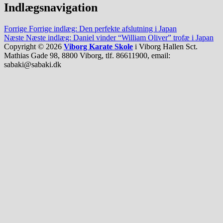
Indlægsnavigation
Forrige
Forrige indlæg:
Den perfekte afslutning i Japan
Næste
Næste indlæg:
Daniel vinder “William Oliver” trofæ i Japan
Copyright © 2026
Viborg Karate Skole
i Viborg Hallen Sct.
Mathias Gade 98, 8800 Viborg, tlf. 86611900, email:
sabaki@sabaki.dk