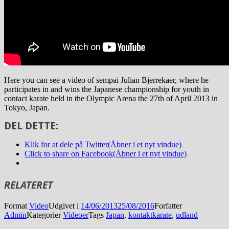
Here you can see a video of sempai Julian Bjerrekaer, where he
participates in and wins the Japanese championship for youth in
contact karate held in the Olympic Arena the 27th of April 2013 in
Tokyo, Japan.
DEL DETTE:
Klik for at dele på Twitter(Åbner i et nyt vindue)
Click to share on Facebook(Åbner i et nyt vindue)
RELATERET
Format
Video
Udgivet i
14/06/2013
25/08/2016
Forfatter
Admin
Kategorier
Videoer
Tags
Japan
,
kontaktkarate
,
udland