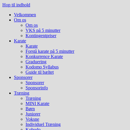
Hop til indhold
Velkommen
Om os
Om os
VKS på 5 minutter
Kontingentpriser
Karate
Karate
Forstå karate på 5 minutter
Konkurrence Karate
Graduering
Kodomo Syllabus
Guide til bæltet
Sponsorer
Sponsorer
Sponsorinfo
Træning
Træning
MINI Karate
Børn
Juniorer
Voksne
Individuel Træning
Kobudo