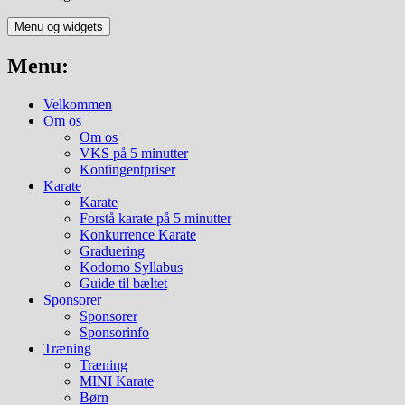
Menu og widgets
Menu:
Velkommen
Om os
Om os
VKS på 5 minutter
Kontingentpriser
Karate
Karate
Forstå karate på 5 minutter
Konkurrence Karate
Graduering
Kodomo Syllabus
Guide til bæltet
Sponsorer
Sponsorer
Sponsorinfo
Træning
Træning
MINI Karate
Børn