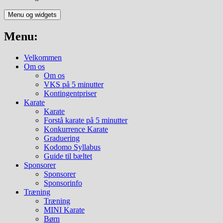
Menu og widgets
Menu:
Velkommen
Om os
Om os
VKS på 5 minutter
Kontingentpriser
Karate
Karate
Forstå karate på 5 minutter
Konkurrence Karate
Graduering
Kodomo Syllabus
Guide til bæltet
Sponsorer
Sponsorer
Sponsorinfo
Træning
Træning
MINI Karate
Børn