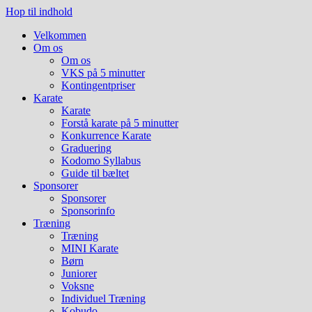
Hop til indhold
Velkommen
Om os
Om os
VKS på 5 minutter
Kontingentpriser
Karate
Karate
Forstå karate på 5 minutter
Konkurrence Karate
Graduering
Kodomo Syllabus
Guide til bæltet
Sponsorer
Sponsorer
Sponsorinfo
Træning
Træning
MINI Karate
Børn
Juniorer
Voksne
Individuel Træning
Kobudo