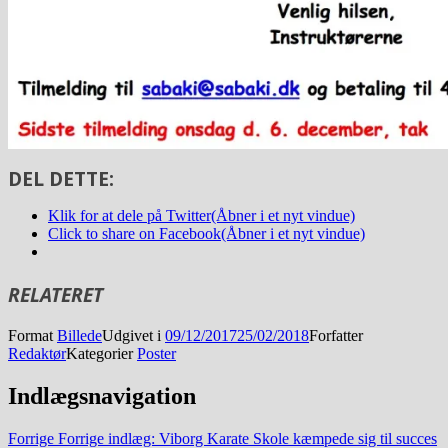
DEL DETTE:
Klik for at dele på Twitter(Åbner i et nyt vindue)
Click to share on Facebook(Åbner i et nyt vindue)
RELATERET
Format
Billede
Udgivet i
09/12/2017
25/02/2018
Forfatter
Redaktør
Kategorier
Poster
Indlægsnavigation
Forrige
Forrige indlæg:
Viborg Karate Skole kæmpede sig til succes