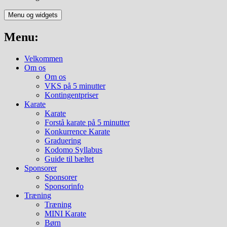
Menu og widgets
Menu:
Velkommen
Om os
Om os
VKS på 5 minutter
Kontingentpriser
Karate
Karate
Forstå karate på 5 minutter
Konkurrence Karate
Graduering
Kodomo Syllabus
Guide til bæltet
Sponsorer
Sponsorer
Sponsorinfo
Træning
Træning
MINI Karate
Børn