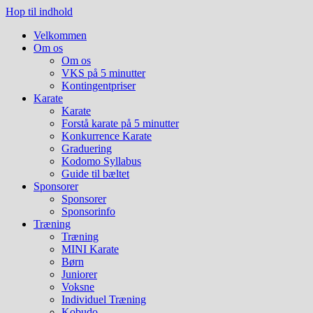
Hop til indhold
Velkommen
Om os
Om os
VKS på 5 minutter
Kontingentpriser
Karate
Karate
Forstå karate på 5 minutter
Konkurrence Karate
Graduering
Kodomo Syllabus
Guide til bæltet
Sponsorer
Sponsorer
Sponsorinfo
Træning
Træning
MINI Karate
Børn
Juniorer
Voksne
Individuel Træning
Kobudo