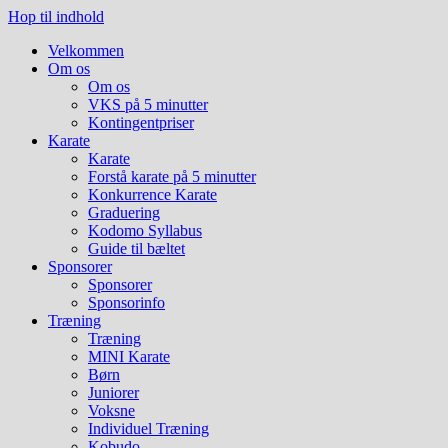
Hop til indhold
Velkommen
Om os
Om os
VKS på 5 minutter
Kontingentpriser
Karate
Karate
Forstå karate på 5 minutter
Konkurrence Karate
Graduering
Kodomo Syllabus
Guide til bæltet
Sponsorer
Sponsorer
Sponsorinfo
Træning
Træning
MINI Karate
Børn
Juniorer
Voksne
Individuel Træning
Kobudo