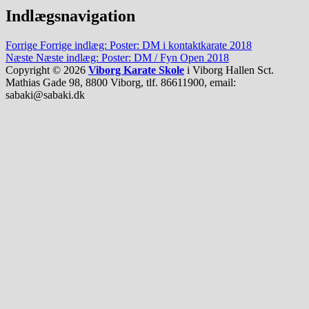
Indlægsnavigation
Forrige
Forrige indlæg:
Poster: DM i kontaktkarate 2018
Næste
Næste indlæg:
Poster: DM / Fyn Open 2018
Copyright © 2026
Viborg Karate Skole
i Viborg Hallen Sct.
Mathias Gade 98, 8800 Viborg, tlf. 86611900, email:
sabaki@sabaki.dk