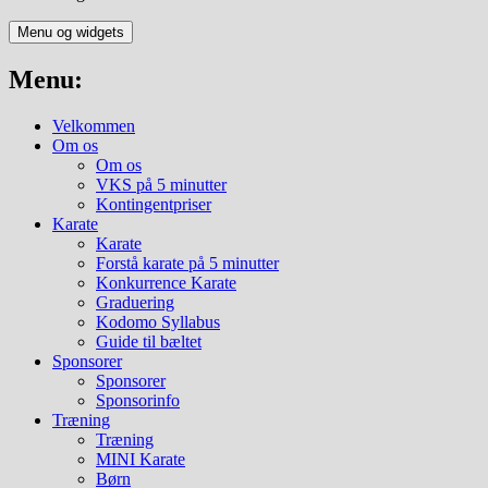
Menu og widgets
Menu:
Velkommen
Om os
Om os
VKS på 5 minutter
Kontingentpriser
Karate
Karate
Forstå karate på 5 minutter
Konkurrence Karate
Graduering
Kodomo Syllabus
Guide til bæltet
Sponsorer
Sponsorer
Sponsorinfo
Træning
Træning
MINI Karate
Børn