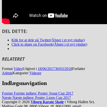
DEL DETTE:
Klik for at dele på Twitter(Åbner i et nyt vindue)
Click to share on Facebook(Åbner i et nyt vindue)
RELATERET
Format
Video
Udgivet i
18/06/2017
30/03/2018
Forfatter
Admin
Kategorier
Videoer
Indlægsnavigation
Forrige
Forrige indlæg:
Poster: Sosai Cup 2017
Næste
Næste indlæg:
Poster: Lions Cup 2017
Copyright © 2026
Viborg Karate Skole
i Viborg Hallen Sct.
Mathias Gade 98, 8800 Viborg, tlf. 86611900, email: