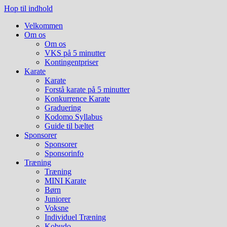
Hop til indhold
Velkommen
Om os
Om os
VKS på 5 minutter
Kontingentpriser
Karate
Karate
Forstå karate på 5 minutter
Konkurrence Karate
Graduering
Kodomo Syllabus
Guide til bæltet
Sponsorer
Sponsorer
Sponsorinfo
Træning
Træning
MINI Karate
Børn
Juniorer
Voksne
Individuel Træning
Kobudo