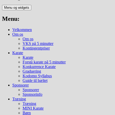
Menu og widgets
Menu:
Velkommen
Om os
Om os
VKS på 5 minutter
Kontingentpriser
Karate
Karate
Forstå karate på 5 minutter
Konkurrence Karate
Graduering
Kodomo Syllabus
Guide til bæltet
Sponsorer
Sponsorer
Sponsorinfo
Træning
Træning
MINI Karate
Børn