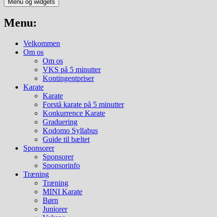
Menu og widgets
Menu:
Velkommen
Om os
Om os
VKS på 5 minutter
Kontingentpriser
Karate
Karate
Forstå karate på 5 minutter
Konkurrence Karate
Graduering
Kodomo Syllabus
Guide til bæltet
Sponsorer
Sponsorer
Sponsorinfo
Træning
Træning
MINI Karate
Børn
Juniorer