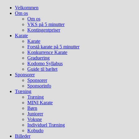
Hop
Velkommen
til
Om os
indhold
Om os
VKS på 5 minutter
Kontingentpriser
Karate
Karate
Forstå karate på 5 minutter
Konkurrence Karate
Graduering
Kodomo Syllabus
Guide til bæltet
Sponsorer
Sponsorer
Sponsorinfo
Træning
Træning
MINI Karate
Børn
Juniorer
Voksne
Individuel Træning
Kobudo
Billeder