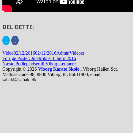
DEL DETTE:
Klik
Click
for
to
at
share
dele
on
Format
Udgivet
Forfatter
Kategorier
Video
02/12/2016
02/12/2016
Admin
Videoer
på
Facebook(Åbner
Twitter(Åbner
i
Indlægsnavigation
i
Forrige
Forrige
Poster: Julefrokost f. børn 2016
i
et
Næste
indlæg:
Næste
Podiepladser til Viborgkæmpere
et
nyt
nyt
vindue)
indlæg:
Copyright © 2026
Viborg Karate Skole
i Viborg Hallen Sct.
vindue)
Mathias Gade 98, 8800 Viborg, tlf. 86611900, email:
sabaki@sabaki.dk