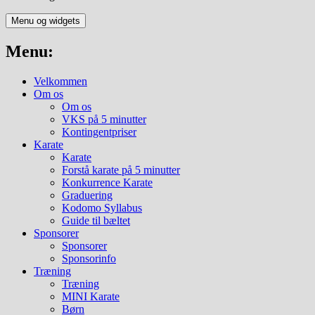
Menu og widgets
Menu:
Velkommen
Om os
Om os
VKS på 5 minutter
Kontingentpriser
Karate
Karate
Forstå karate på 5 minutter
Konkurrence Karate
Graduering
Kodomo Syllabus
Guide til bæltet
Sponsorer
Sponsorer
Sponsorinfo
Træning
Træning
MINI Karate
Børn