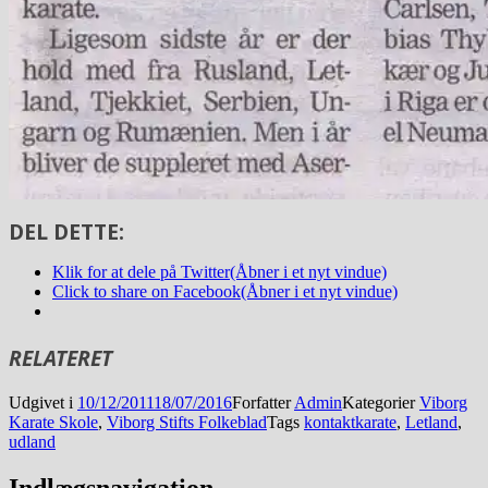
DEL DETTE:
Klik for at dele på Twitter(Åbner i et nyt vindue)
Click to share on Facebook(Åbner i et nyt vindue)
RELATERET
Udgivet i
10/12/2011
18/07/2016
Forfatter
Admin
Kategorier
Viborg
Karate Skole
,
Viborg Stifts Folkeblad
Tags
kontaktkarate
,
Letland
,
udland
Indlægsnavigation