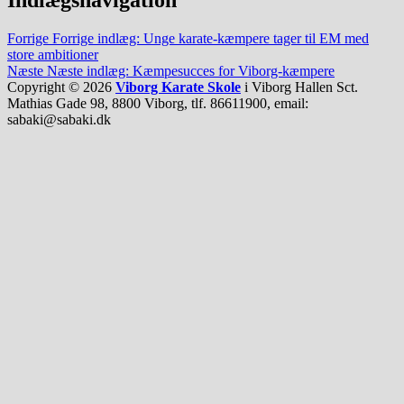
Forrige
Forrige indlæg:
Unge karate-kæmpere tager til EM med
store ambitioner
Næste
Næste indlæg:
Kæmpesucces for Viborg-kæmpere
Copyright © 2026
Viborg Karate Skole
i Viborg Hallen Sct.
Mathias Gade 98, 8800 Viborg, tlf. 86611900, email:
sabaki@sabaki.dk