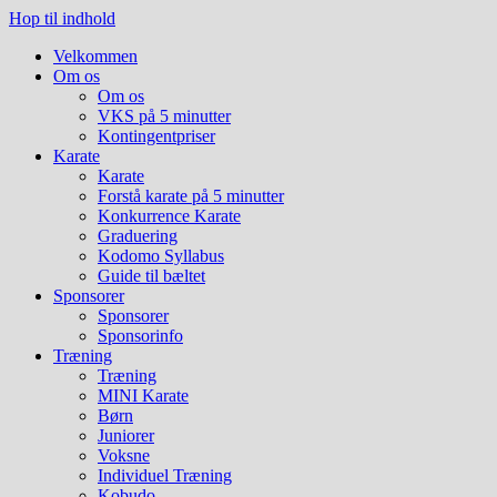
Hop til indhold
Velkommen
Om os
Om os
VKS på 5 minutter
Kontingentpriser
Karate
Karate
Forstå karate på 5 minutter
Konkurrence Karate
Graduering
Kodomo Syllabus
Guide til bæltet
Sponsorer
Sponsorer
Sponsorinfo
Træning
Træning
MINI Karate
Børn
Juniorer
Voksne
Individuel Træning
Kobudo