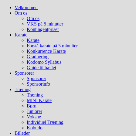
Hop
Velkommen
til
Om os
indhold
Om os
VKS på 5 minutter
Kontingentpriser
Karate
Karate
Forstå karate på 5 minutter
Konkurrence Karate
Graduering
Kodomo Syllabus
Guide til bæltet
Sponsorer
Sponsorer
Sponsorinfo
Træning
Træning
MINI Karate
Børn
Juniorer
Voksne
Individuel Træning
Kobudo
Billeder