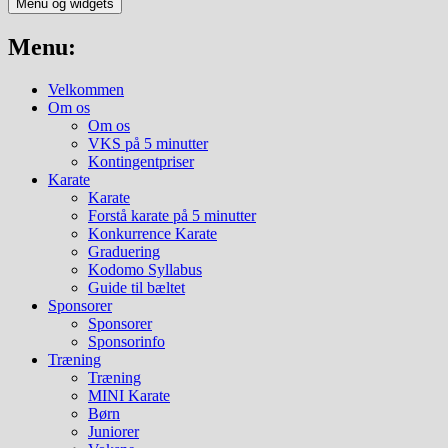
Menu og widgets
Menu:
Velkommen
Om os
Om os
VKS på 5 minutter
Kontingentpriser
Karate
Karate
Forstå karate på 5 minutter
Konkurrence Karate
Graduering
Kodomo Syllabus
Guide til bæltet
Sponsorer
Sponsorer
Sponsorinfo
Træning
Træning
MINI Karate
Børn
Juniorer