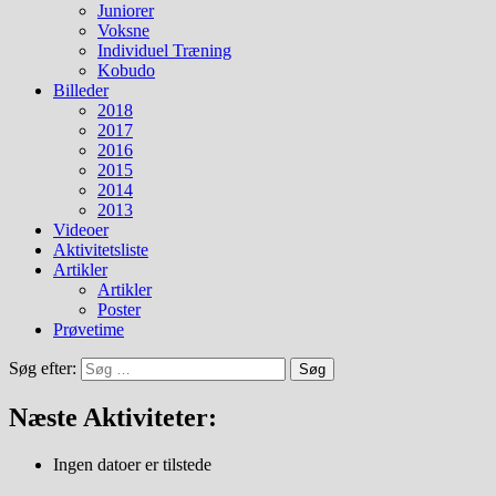
Juniorer
Voksne
Individuel Træning
Kobudo
Billeder
2018
2017
2016
2015
2014
2013
Videoer
Aktivitetsliste
Artikler
Artikler
Poster
Prøvetime
Søg efter:
Næste Aktiviteter:
Ingen datoer er tilstede