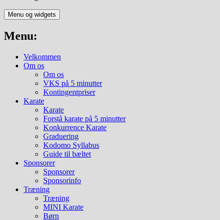
Menu og widgets
Menu:
Velkommen
Om os
Om os
VKS på 5 minutter
Kontingentpriser
Karate
Karate
Forstå karate på 5 minutter
Konkurrence Karate
Graduering
Kodomo Syllabus
Guide til bæltet
Sponsorer
Sponsorer
Sponsorinfo
Træning
Træning
MINI Karate
Børn