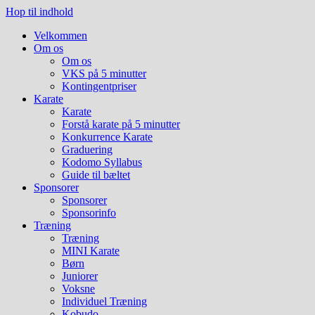
Hop til indhold
Velkommen
Om os
Om os
VKS på 5 minutter
Kontingentpriser
Karate
Karate
Forstå karate på 5 minutter
Konkurrence Karate
Graduering
Kodomo Syllabus
Guide til bæltet
Sponsorer
Sponsorer
Sponsorinfo
Træning
Træning
MINI Karate
Børn
Juniorer
Voksne
Individuel Træning
Kobudo