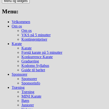
Menu og widgets
Menu:
Velkommen
Om os
Om os
VKS på 5 minutter
Kontingentpriser
Karate
Karate
Forstå karate på 5 minutter
Konkurrence Karate
Graduering
Kodomo Syllabus
Guide til bæltet
Sponsorer
Sponsorer
Sponsorinfo
Træning
Træning
MINI Karate
Børn
Juniorer