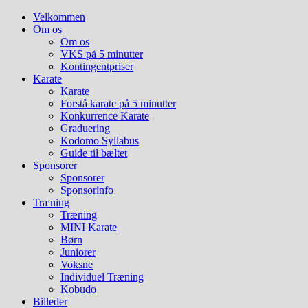
Hop
Velkommen
til
Om os
indhold
Om os
VKS på 5 minutter
Kontingentpriser
Karate
Karate
Forstå karate på 5 minutter
Konkurrence Karate
Graduering
Kodomo Syllabus
Guide til bæltet
Sponsorer
Sponsorer
Sponsorinfo
Træning
Træning
MINI Karate
Børn
Juniorer
Voksne
Individuel Træning
Kobudo
Billeder