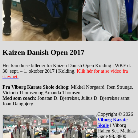
Kaizen Danish Open 2017
Her kan du se billeder fra Kaizen Danish Open Kolding i WKF d.
30. sept. – 1. oktober 2017 i Kolding.
Klik hér for at se video fra
stævnet.
Fra Viborg Karate Skole deltog:
Mikkel Nørgaard, Iben Strunge,
Victoria Thomsen og Amanda Thomsen.
Med som coach:
Jonatan D. Bjerrekær, Julius D. Bjerrekær samt
Joan Daugbjerg.
Copyright © 2026
Viborg Karate
Skole
i Viborg
Hallen Sct. Mathias
Gade 98, 8800