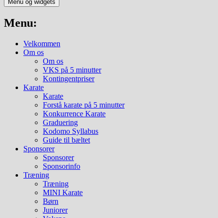
Menu og widgets
Menu:
Velkommen
Om os
Om os
VKS på 5 minutter
Kontingentpriser
Karate
Karate
Forstå karate på 5 minutter
Konkurrence Karate
Graduering
Kodomo Syllabus
Guide til bæltet
Sponsorer
Sponsorer
Sponsorinfo
Træning
Træning
MINI Karate
Børn
Juniorer