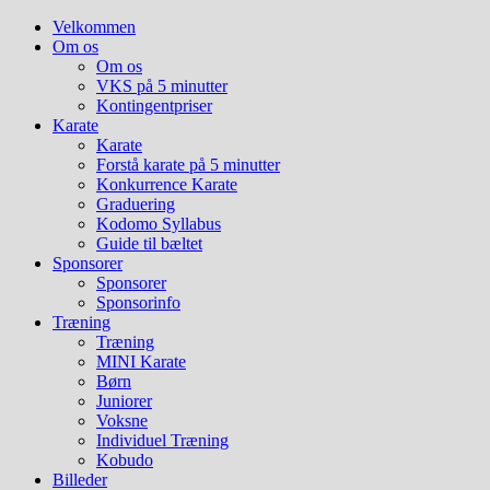
Hop
Velkommen
til
Om os
indhold
Om os
VKS på 5 minutter
Kontingentpriser
Karate
Karate
Forstå karate på 5 minutter
Konkurrence Karate
Graduering
Kodomo Syllabus
Guide til bæltet
Sponsorer
Sponsorer
Sponsorinfo
Træning
Træning
MINI Karate
Børn
Juniorer
Voksne
Individuel Træning
Kobudo
Billeder