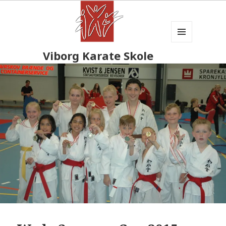
MENU
Viborg Karate Skole
OG
WIDGETS