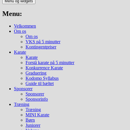
Menu og widgets
Menu:
Velkommen
Om os
Om os
VKS på 5 minutter
Kontingentpriser
Karate
Karate
Forstå karate på 5 minutter
Konkurrence Karate
Graduering
Kodomo Syllabus
Guide til bæltet
Sponsorer
Sponsorer
Sponsorinfo
Træning
Træning
MINI Karate
Børn
Juniorer