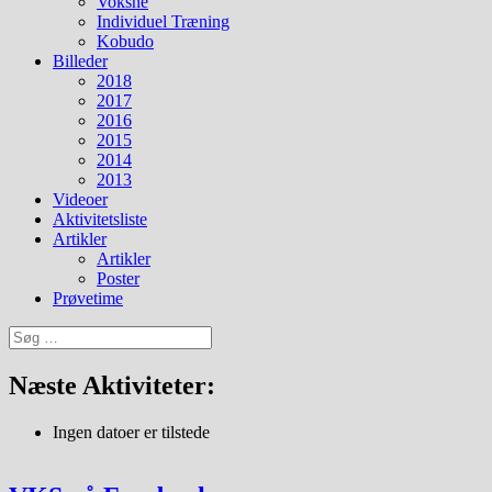
Voksne
Individuel Træning
Kobudo
Billeder
2018
2017
2016
2015
2014
2013
Videoer
Aktivitetsliste
Artikler
Artikler
Poster
Prøvetime
Søg
efter:
Næste Aktiviteter:
Ingen datoer er tilstede