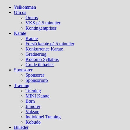
Hop
Velkommen
til
Om os
indhold
Om os
VKS på 5 minutter
Kontingentpriser
Karate
Karate
Forstå karate på 5 minutter
Konkurrence Karate
Graduering
Kodomo Syllabus
Guide til bæltet
Sponsorer
Sponsorer
Sponsorinfo
Træning
Træning
MINI Karate
Børn
Juniorer
Voksne
Individuel Træning
Kobudo
Billeder